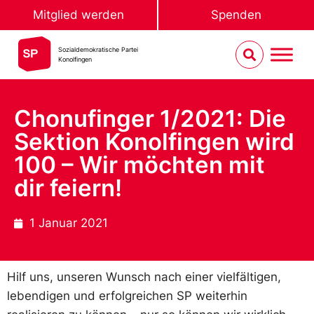
Mitglied werden
Spenden
Sozialdemokratische Partei
Konolfingen
Chonufinger 1/2021: Die
Sektion Konolfingen wird
100 – Wir möchten mit
dir feiern!
1 Januar 2021
Hilf uns, unseren Wunsch nach einer vielfältigen,
lebendigen und erfolgreichen SP weiterhin