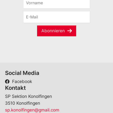
o
r
E
n
-
a
M
m
a
e
Abonnieren
i
*
l
*
Social Media
Facebook
Kontakt
SP Sektion Konolfingen
3510 Konolfingen
sp.konolfingen@gmail.com