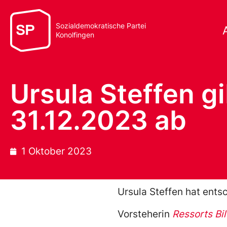
Sozialdemokratische Partei
Konolfingen
Ursula Steffen g
31.12.2023 ab
1 Oktober 2023
Ursula Steffen hat ents
Vorsteherin
Ressorts Bi