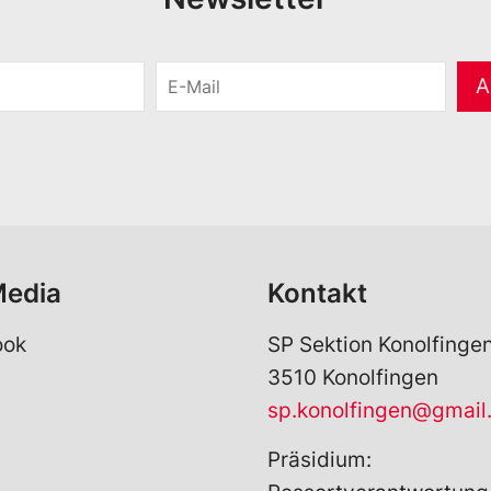
E
A
-
M
a
i
l
*
Media
Kontakt
ook
SP Sektion Konolfinge
3510 Konolfingen
sp.konolfingen@gmail
Präsidium: