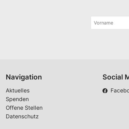
V
o
r
n
a
m
e
*
Navigation
Social 
Aktuelles
Faceb
Spenden
Offene Stellen
Datenschutz