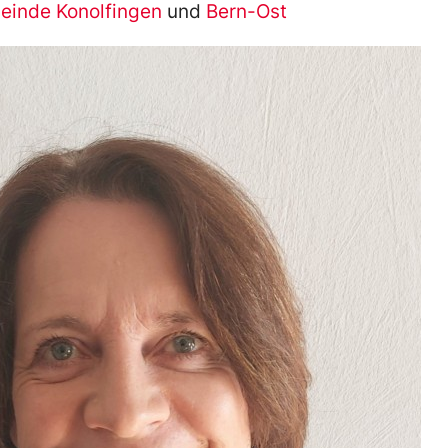
inde Konolfingen
und
Bern-Ost