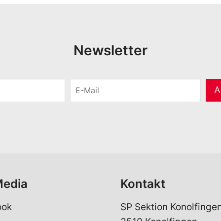
Newsletter
E
A
-
M
a
i
l
*
Media
Kontakt
ook
SP Sektion Konolfinge