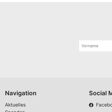
V
o
r
n
a
m
e
*
Navigation
Social 
Aktuelles
Faceb