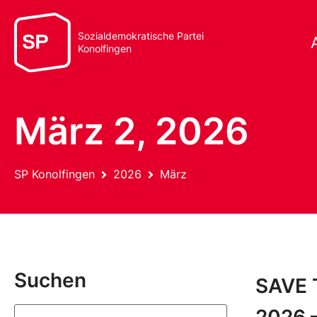
Sozialdemokratische Partei
Konolfingen
März 2, 2026
SP Konolfingen
2026
März
Suchen
SAVE 