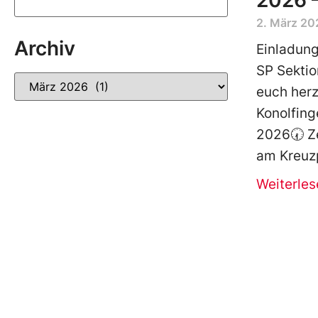
2026 
2. März 20
Archiv
Einladung
SP Sektio
euch her
Konolfing
2026🕢 Ze
am Kreuzp
Weiterles