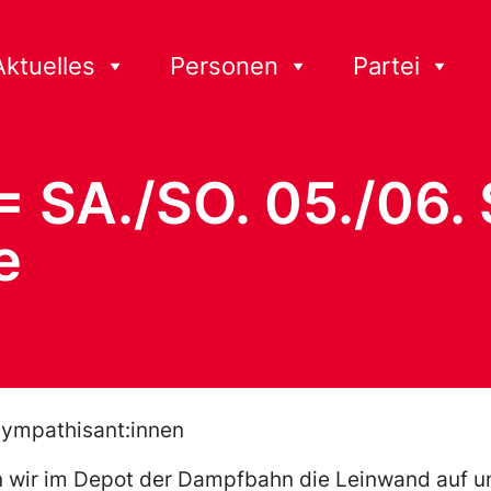
Aktuelles
Personen
Partei
 SA./SO. 05./06.
e
 Sympathisant:innen
n wir im Depot der Dampfbahn die Leinwand auf u