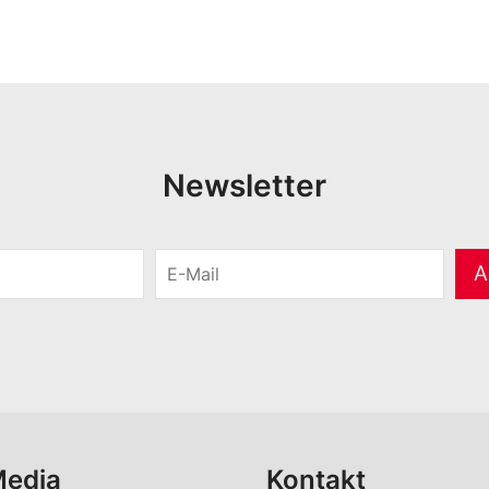
Newsletter
E
A
-
M
a
i
l
*
Media
Kontakt