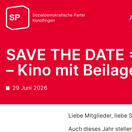
Sozialdemokratische Partei
Konolfingen
SAVE THE DATE =
– Kino mit Beilag
29 Juni 2026
Liebe Mitglieder, liebe
Auch dieses Jahr stelle