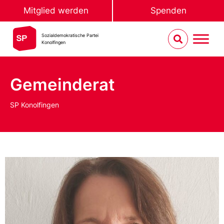
Mitglied werden
Spenden
Sozialdemokratische Partei
Konolfingen
Gemeinderat
SP Konolfingen