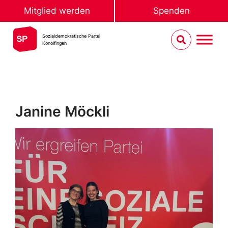
Mitglied werden
Spenden
Sozialdemokratische Partei
Konolfingen
Janine Möckli