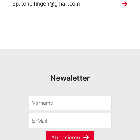
sp.konolfingen@gmail.com
Newsletter
V
o
r
E
n
-
a
M
m
a
e
Abonnieren