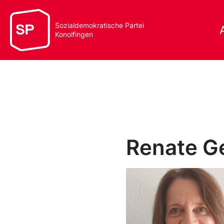
Sozialdemokratische Partei
Konolfingen
Renate G