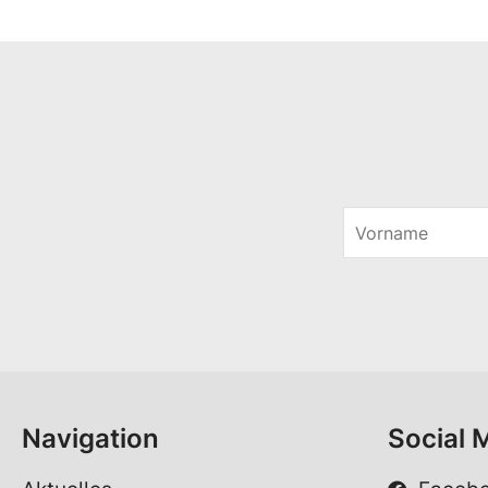
V
o
r
n
a
m
e
*
Navigation
Social 