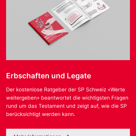
Erbschaften und Legate
Der kostenlose Ratgeber der SP Schweiz «Werte
weitergeben» beantwortet die wichtigsten Fragen
rund um das Testament und zeigt auf, wie die SP
berücksichtigt werden kann.