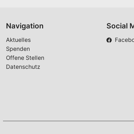
e
*
Navigation
Social 
Aktuelles
Faceb
Spenden
Offene Stellen
Datenschutz