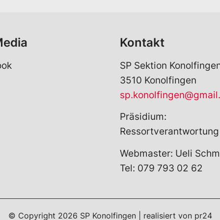
*
Media
Kontakt
ook
SP Sektion Konolfinge
3510 Konolfingen
sp.konolfingen@gmail
Präsidium:
Ressortverantwortung
Webmaster: Ueli Schm
Tel: 079 793 02 62
© Copyright
2026
SP Konolfingen | realisiert von
pr24