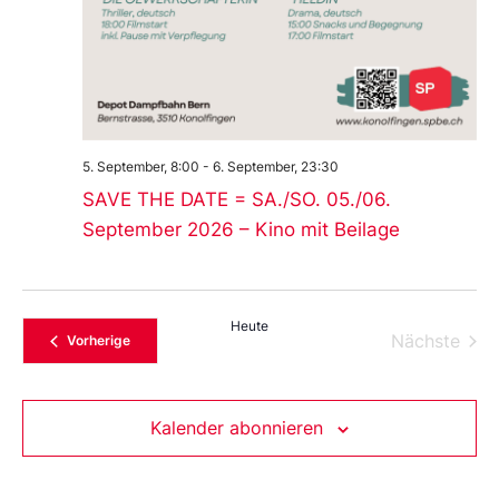
5. September, 8:00
-
6. September, 23:30
SAVE THE DATE = SA./SO. 05./06.
September 2026 – Kino mit Beilage
Heute
Vera
Nächste
Veranstaltungen
Vorherige
Kalender abonnieren