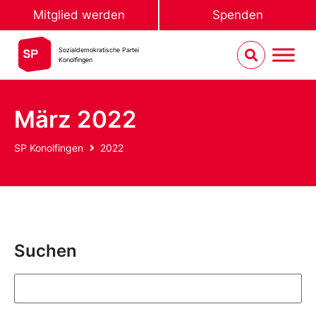
Mitglied werden
Spenden
Sozialdemokratische Partei
Konolfingen
März 2022
SP Konolfingen
2022
Suchen